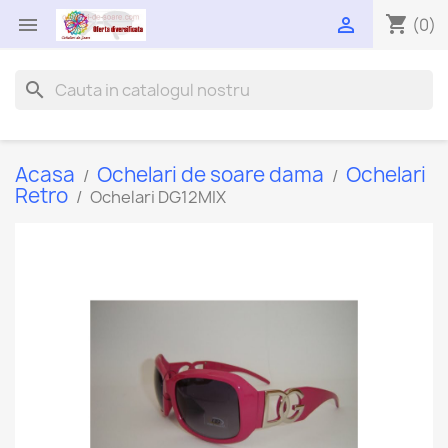
shopping_cart


(0)
search
Acasa
Ochelari de soare dama
Ochelari
Retro
Ochelari DG12MIX