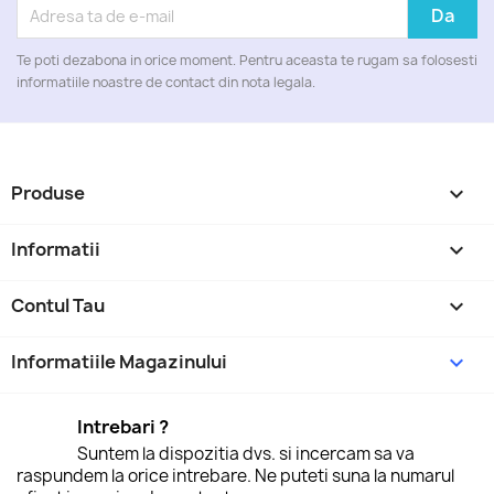
Te poti dezabona in orice moment. Pentru aceasta te rugam sa folosesti
informatiile noastre de contact din nota legala.
Produse

Informatii

Contul Tau

Informatiile Magazinului
keyboard_arrow_down
Intrebari ?
Suntem la dispozitia dvs. si incercam sa va
raspundem la orice intrebare. Ne puteti suna la numarul