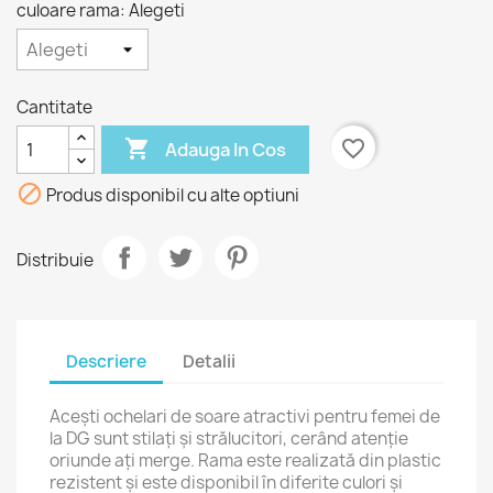
culoare rama: Alegeti
Cantitate

favorite_border
Adauga In Cos

Produs disponibil cu alte optiuni
Distribuie
Descriere
Detalii
Acești ochelari de soare atractivi pentru femei de
la DG sunt stilați și strălucitori, cerând atenție
oriunde ați merge. Rama este realizată din plastic
rezistent și este disponibil în diferite culori și