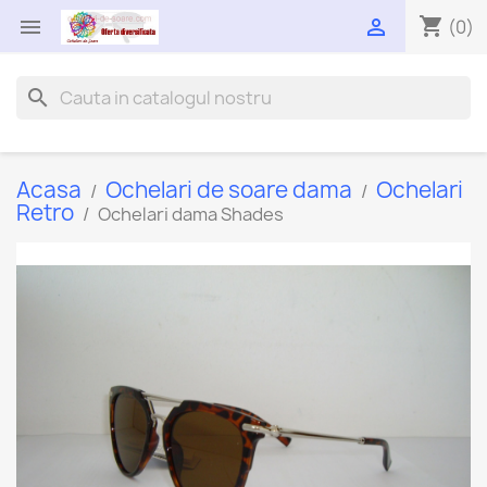
shopping_cart


(0)
search
Acasa
Ochelari de soare dama
Ochelari
Retro
Ochelari dama Shades