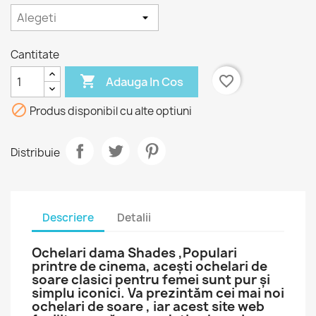
Cantitate

favorite_border
Adauga In Cos

Produs disponibil cu alte optiuni
Distribuie
Descriere
Detalii
Ochelari dama Shades ,Populari
printre de cinema, acești ochelari de
soare clasici pentru femei sunt pur și
simplu iconici. Va prezintăm cei mai noi
ochelari de soare , iar acest site web