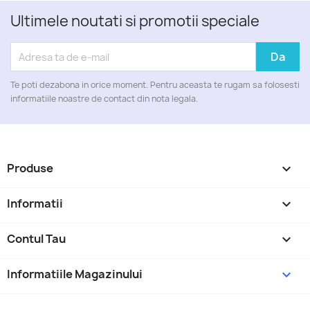
Ultimele noutati si promotii speciale
Te poti dezabona in orice moment. Pentru aceasta te rugam sa folosesti
informatiile noastre de contact din nota legala.
Produse

Informatii

Contul Tau

Informatiile Magazinului
keyboard_arrow_down