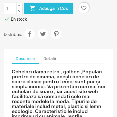

favorite_border
Adauga In Cos

En stock
Distribuie
Descriere
Detalii
Ochelari dama retro , galben ,Populari
printre de cinema, acești ochelari de
soare clasici pentru femei sunt pur și
simplu iconici. Va prezintăm cei mai noi
ochelari de soare , iar acest site web
faciliteaza să comandati cele mai
recente modele la modă. Tipurile de
materiale includ metal, plastic și lemn
ecologic. Caracteristicile includ
imprimeuri cu animale, lentile