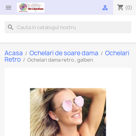
shopping_cart


(0)
search
Acasa
Ochelari de soare dama
Ochelari
Retro
Ochelari dama retro , galben