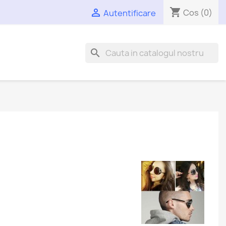
shopping_cart

Cos
(0)
Autentificare
search