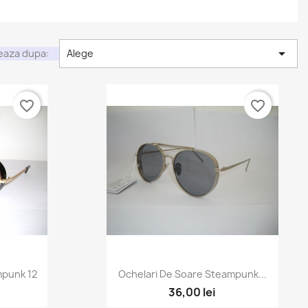

eaza dupa:
Alege
favorite_border
favorite_border
mpunk 12
Ochelari De Soare Steampunk...
36,00 lei