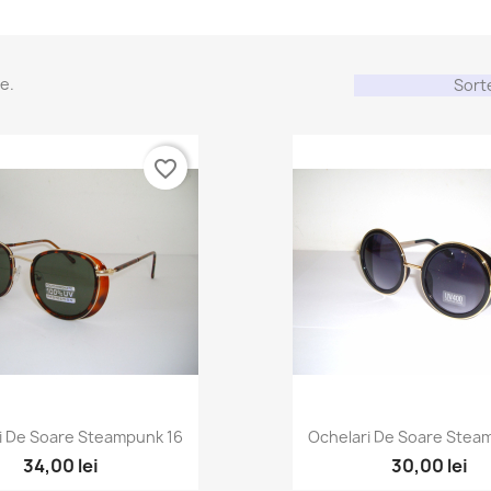
e.
Sort
favorite_border
i De Soare Steampunk 16
Ochelari De Soare Stea
34,00 lei
30,00 lei