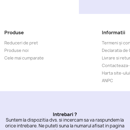
Produse
Informatii
Reduceri de pret
Termeni și cond
Produse noi
Declaratia de 
Cele mai cumparate
Livrare si retu
Contacteaza
Harta site-ului
ANPC
Intrebari ?
Suntem la dispozitia dvs. si incercam sa va raspundem la
orice intrebare. Ne puteti suna la numarul afisat in pagina