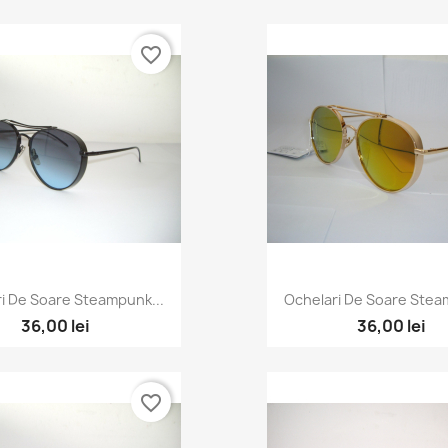
favorite_border
i De Soare Steampunk...
Ochelari De Soare Stea
36,00 lei
36,00 lei
favorite_border