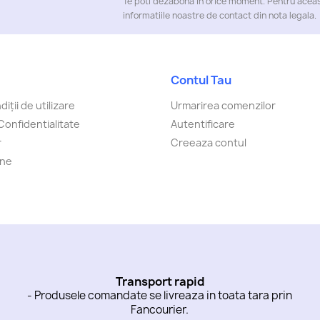
Te poti dezabona in orice moment. Pentru aceas
informatiile noastre de contact din nota legala.
Contul Tau
iții de utilizare
Urmarirea comenzilor
Confidentialitate
Autentificare
r
Creeaza contul
-ne
Transport rapid
- Produsele comandate se livreaza in toata tara prin
Fancourier.