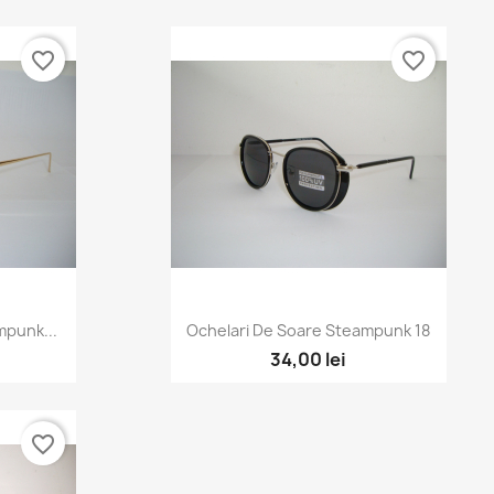
favorite_border
favorite_border
mpunk...
Ochelari De Soare Steampunk 18
34,00 lei
favorite_border