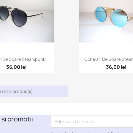
i De Soare Steampunk...
Ochelari De Soare Stea
36,00 lei
36,00 lei
8 din 8 produs(e)
 si promotii