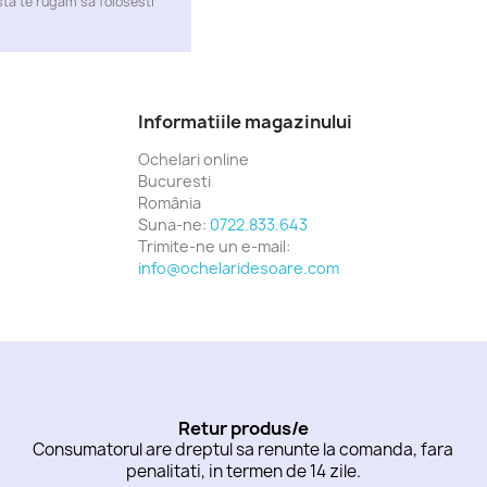
ta te rugam sa folosesti
Informatiile magazinului
Ochelari online
Bucuresti
România
Suna-ne:
0722.833.643
Trimite-ne un e-mail:
info@ochelaridesoare.com
Retur produs/e
Consumatorul are dreptul sa renunte la comanda, fara
penalitati, in termen de 14 zile.