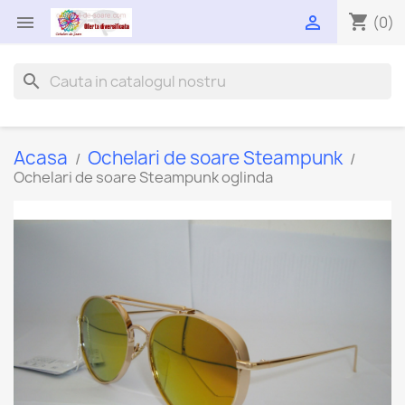
shopping_cart


(0)
search
Acasa
Ochelari de soare Steampunk
Ochelari de soare Steampunk oglinda