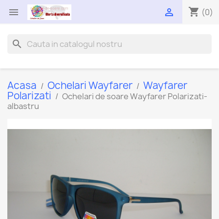
shopping_cart


(0)
search
Acasa
Ochelari Wayfarer
Wayfarer
Polarizati
Ochelari de soare Wayfarer Polarizati-
albastru