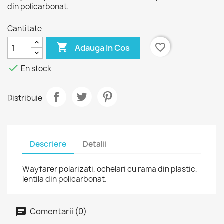
din policarbonat.
Cantitate

favorite_border
Adauga In Cos

En stock
Distribuie
Descriere
Detalii
Wayfarer polarizati, ochelari cu rama din plastic,
lentila din policarbonat.
Comentarii (0)