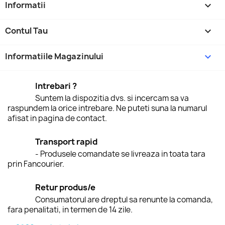
Informatii

Contul Tau

Informatiile Magazinului
keyboard_arrow_down
Intrebari ?
Suntem la dispozitia dvs. si incercam sa va
raspundem la orice intrebare. Ne puteti suna la numarul
afisat in pagina de contact.
Transport rapid
- Produsele comandate se livreaza in toata tara
prin Fancourier.
Retur produs/e
Consumatorul are dreptul sa renunte la comanda,
fara penalitati, in termen de 14 zile.