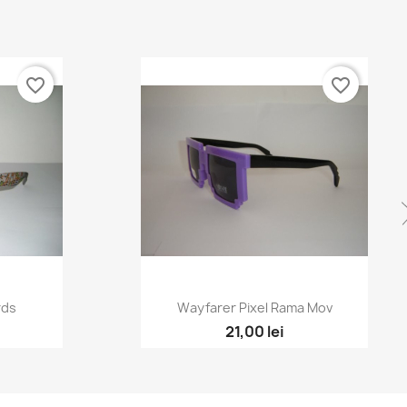
favorite_border
favorite_border
rds
Wayfarer Pixel Rama Mov
21,00 lei