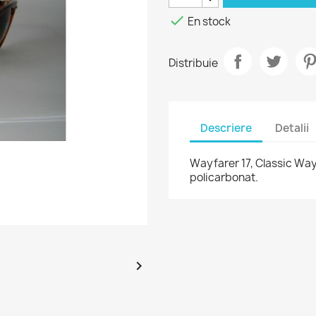

En stock
Distribuie
Descriere
Detalii
Wayfarer 17, Classic Wayfa
policarbonat.
