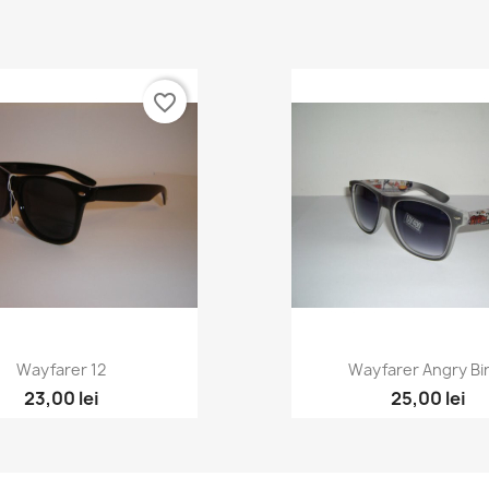
favorite_border
Wayfarer 12
Wayfarer Angry Bi
23,00 lei
25,00 lei