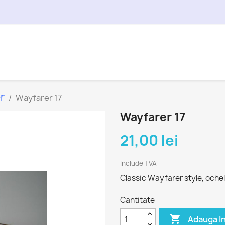
r
Wayfarer 17
Wayfarer 17
21,00 lei
Include TVA
Classic Wayfarer style, ochela
Cantitate

Adauga I