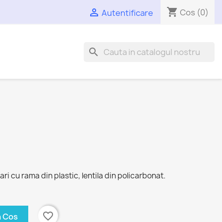
shopping_cart

Cos
(0)
Autentificare
search
ri cu rama din plastic, lentila din policarbonat.
favorite_border
n Cos