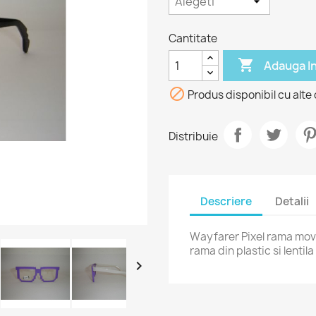
Cantitate

Adauga I

Produs disponibil cu alte 
Distribuie
Descriere
Detalii
Wayfarer Pixel rama mov.
rama din plastic si lentil
