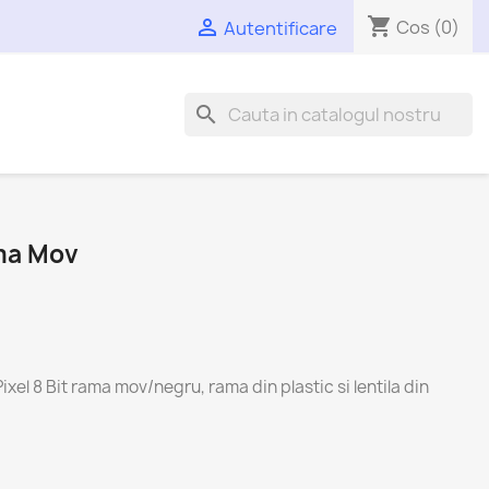
shopping_cart

Cos
(0)
Autentificare
search
ma Mov
xel 8 Bit rama mov/negru, rama din plastic si lentila din