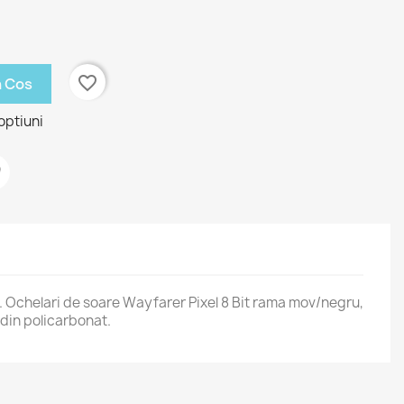
favorite_border
n Cos
optiuni
 Ochelari de soare Wayfarer Pixel 8 Bit rama mov/negru,
a din policarbonat.