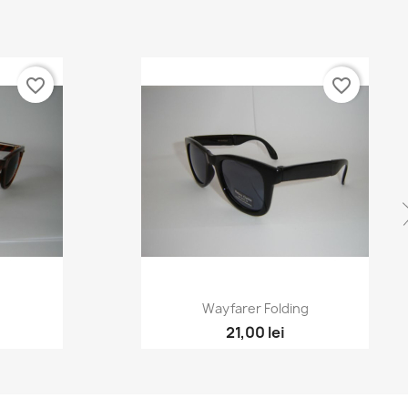
favorite_border
favorite_border
Wayfarer Folding
21,00 lei