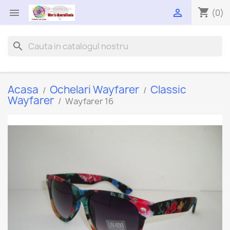
shopping_cart


(0)
search
Acasa
Ochelari Wayfarer
Classic
Wayfarer
Wayfarer 16