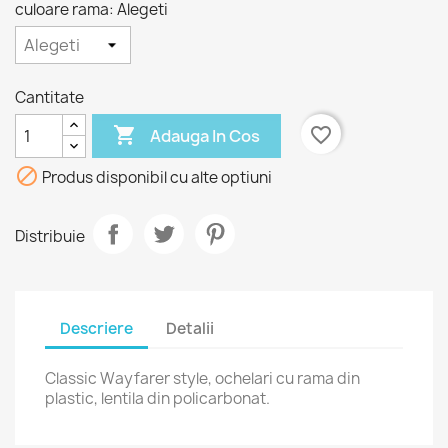
culoare rama: Alegeti
Cantitate

favorite_border
Adauga In Cos

Produs disponibil cu alte optiuni
Distribuie
Descriere
Detalii
Classic Wayfarer style, ochelari cu rama din
plastic, lentila din policarbonat.