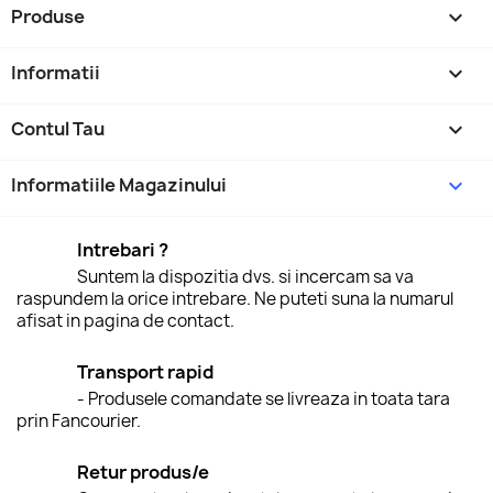
Produse

Informatii

Contul Tau

Informatiile Magazinului
keyboard_arrow_down
Intrebari ?
Suntem la dispozitia dvs. si incercam sa va
raspundem la orice intrebare. Ne puteti suna la numarul
afisat in pagina de contact.
Transport rapid
- Produsele comandate se livreaza in toata tara
prin Fancourier.
Retur produs/e