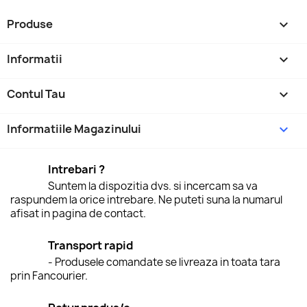
Produse

Informatii

Contul Tau

Informatiile Magazinului
keyboard_arrow_down
Intrebari ?
Suntem la dispozitia dvs. si incercam sa va
raspundem la orice intrebare. Ne puteti suna la numarul
afisat in pagina de contact.
Transport rapid
- Produsele comandate se livreaza in toata tara
prin Fancourier.