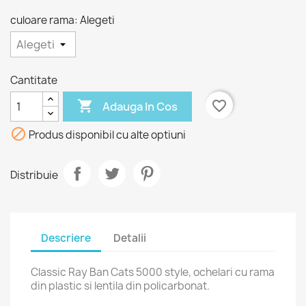
culoare rama: Alegeti
Cantitate

favorite_border
Adauga In Cos

Produs disponibil cu alte optiuni
Distribuie
Descriere
Detalii
Classic Ray Ban Cats 5000 style, ochelari cu rama
din plastic si lentila din policarbonat.