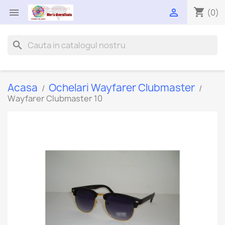
shopping_cart


(0)
search
Acasa
Ochelari Wayfarer Clubmaster
Wayfarer Clubmaster 10