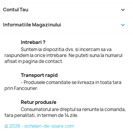
Contul Tau

Informatiile Magazinului
keyboard_arrow_down
Intrebari ?
Suntem la dispozitia dvs. si incercam sa va
raspundem la orice intrebare. Ne puteti suna la numarul
afisat in pagina de contact.
Transport rapid
- Produsele comandate se livreaza in toata tara
prin Fancourier.
Retur produs/e
Consumatorul are dreptul sa renunte la comanda,
fara penalitati, in termen de 14 zile.
© 2026 - ochelari-de-soare.com