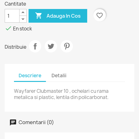
Cantitate

favorite_border
Adauga In Cos

En stock
Distribuie
Descriere
Detalii
Wayfarer Clubmaster 10 , ochelari cu rama
metalica si plastic, lentila din policarbonat.
Comentarii (0)