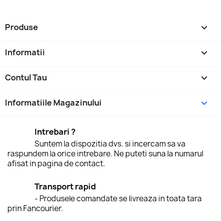
Produse

Informatii

Contul Tau

Informatiile Magazinului
keyboard_arrow_down
Intrebari ?
Suntem la dispozitia dvs. si incercam sa va
raspundem la orice intrebare. Ne puteti suna la numarul
afisat in pagina de contact.
Transport rapid
- Produsele comandate se livreaza in toata tara
prin Fancourier.