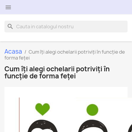

search
Acasa
Cum îți alegi ochelarii potriviți în funcție de
forma feței
Cum îți alegi ochelarii potriviți în
funcție de forma feței